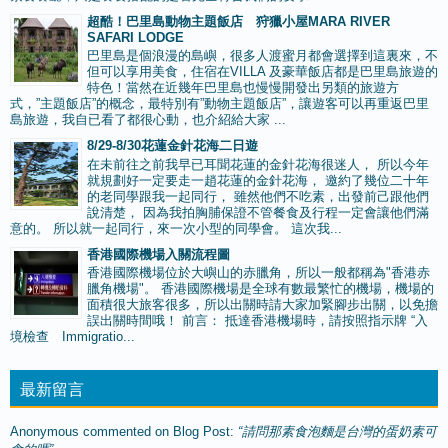
超酷！巴里島動物主題飯店 狩獵小屋MARA RIVER
SAFARI LODGE
巴里島是個浪漫的島嶼，很多人渡蜜月都會選擇到這裏來，不
但可以享用美食，住宿在VILLA 及豪華飯店都是巴里島旅遊的
特色！當然在近幾年巴里島也慢慢開發出另類的旅遊方
式，”主題飯店”的概念，最特別有”動物主題飯店”，讓遊客可以再重返巴里
島旅遊，我自已看了都很心動，也介紹給大家 ...
8/29-8/30花蓮金針花海二日遊
在未前往之前我早已耳聞花蓮的金針花海很迷人， 所以今年
就規劃好一定要走一趙花蓮的金針花海， 邀約了幾位二十年
的老同學跟我一起同行， 雖然他們不吃素，出發前己跟他們
說清楚， 因為我拍胸脯保證不管餐食及行程一定會讓他們滿
意的。 所以就一起同行，來一次小型的同學會。 這次我...
香港國際機場入關流程圖
香港國際機場位於大嶼山的赤臘角，所以一般都稱為"香港赤
臘角機場"。 香港國際機場是全球有數最繁忙的機場，機場的
面積很大旅客很多，所以出關時請大家加緊腳步出關，以免擔
誤出關時間哦！ 前言： 抵達香港機場時，請按照指示牌 “入
境檢查 Immigratio...
最新留言
Anonymous
commented on
Blog Post
:
“請問那素食泡麵是台灣的蛋奶素可