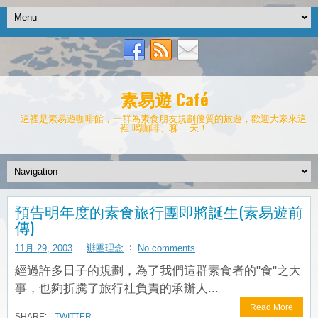
素易遊 Café
這裡是素易遊咖啡館，一群為素食朋友規劃優質的旅遊，歡迎大家來這
裡 喝咖啡、聊....天！
預告明年度的素食旅行團即將誕生(素易遊前
傳)
11月 29, 2003
辦團理念
No comments
經過許多日子的規劃，為了我們這群素食者的"食"之大
事，也夠折騰了旅行社負責的承辦人...
Read More
SHARE:
TWITTER