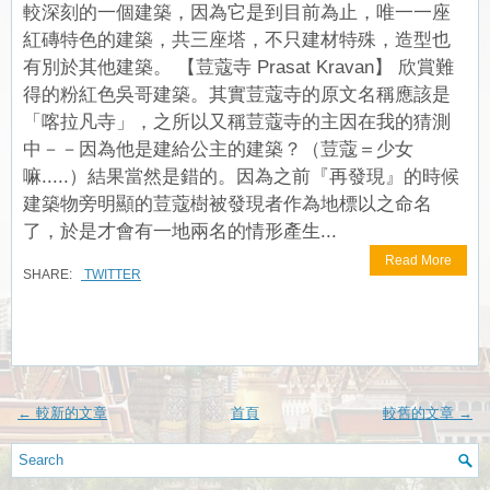
較深刻的一個建築，因為它是到目前為止，唯一一座
紅磚特色的建築，共三座塔，不只建材特殊，造型也
有別於其他建築。 【荳蔻寺 Prasat Kravan】 欣賞難
得的粉紅色吳哥建築。其實荳蔻寺的原文名稱應該是
「喀拉凡寺」，之所以又稱荳蔻寺的主因在我的猜測
中－－因為他是建給公主的建築？（荳蔻＝少女
嘛.....）結果當然是錯的。因為之前『再發現』的時候
建築物旁明顯的荳蔻樹被發現者作為地標以之命名
了，於是才會有一地兩名的情形產生...
Read More
SHARE:
TWITTER
← 較新的文章
首頁
較舊的文章 →