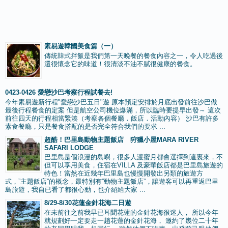
素易遊韓國美食篇（一）
傳統韓式拌飯是我們第一天晚餐的餐食內容之一，令人吃過後
還很懷念它的味道！很清淡不油不膩很健康的餐食。
0423-0426 愛戀沙巴考察行程試餐去!
今年素易遊新行程"愛戀沙巴五日"遊 原本預定安排於月底出發前往沙巴做
最後行程餐食的定案 但是航空公司機位爆滿，所以臨時要提早出發～ 這次
前往四天的行程相當緊湊（考察各個餐廳．飯店．活動內容） 沙巴有許多
素食餐廳，只是餐食搭配的是否完全符合我們的要求 ...
超酷！巴里島動物主題飯店 狩獵小屋MARA RIVER
SAFARI LODGE
巴里島是個浪漫的島嶼，很多人渡蜜月都會選擇到這裏來，不
但可以享用美食，住宿在VILLA 及豪華飯店都是巴里島旅遊的
特色！當然在近幾年巴里島也慢慢開發出另類的旅遊方
式，”主題飯店”的概念，最特別有”動物主題飯店”，讓遊客可以再重返巴里
島旅遊，我自已看了都很心動，也介紹給大家 ...
8/29-8/30花蓮金針花海二日遊
在未前往之前我早已耳聞花蓮的金針花海很迷人， 所以今年
就規劃好一定要走一趙花蓮的金針花海， 邀約了幾位二十年