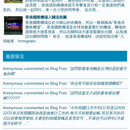
的老同學跟我一起同行， 雖然他們不吃素，出發前己跟他們
說清楚， 因為我拍胸脯保證不管餐食及行程一定會讓他們滿
意的。 所以就一起同行，來一次小型的同學會。 這次我...
香港國際機場入關流程圖
香港國際機場位於大嶼山的赤臘角，所以一般都稱為"香港赤
臘角機場"。 香港國際機場是全球有數最繁忙的機場，機場的
面積很大旅客很多，所以出關時請大家加緊腳步出關，以免擔
誤出關時間哦！ 前言： 抵達香港機場時，請按照指示牌 “入
境檢查 Immigratio...
最新留言
Anonymous
commented on
Blog Post
:
“請問那素食泡麵是台灣的蛋奶素可
食的嗎”
Anonymous
commented on
Blog Post
:
“有沒有可能安排韓國賞櫻團呢?”
Anonymous
commented on
Blog Post
:
“請問這篇文介紹的素食都在哪
啊??????”
Anonymous
commented on
Blog Post
:
“今年韓國11月中到11/30及12/6到
12/31有没有開團因為我是做會計工作的,每月月初都要結帳,而且單月的15
日以前要報營業稅,主要想到韓國賞楓及賞雪皆可...,不過也可以明年2月避
開月初即可 …”